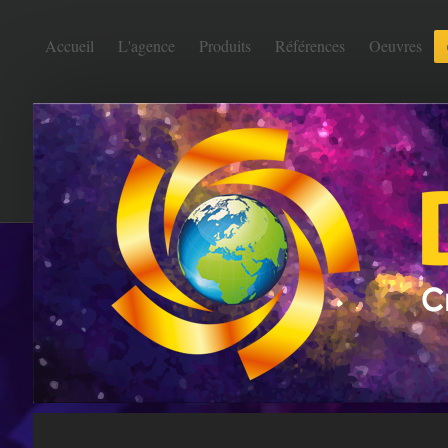
Accueil
L'agence
Produits
Références
Oeuvres