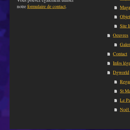
notre
formulaire de contact
.
Maga
Objet
Site 
Oeuvres
Galer
Contact
Infos lég
Dgworld
Rega
St Ma
Le P
Noël