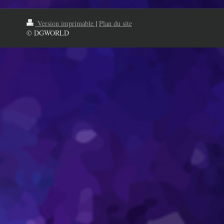
Version imprimable
|
Plan du site
© DGWORLD