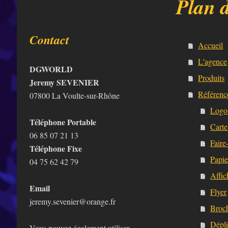
Plan d
Contact
Accueil
L'agence
DGWORLD
Produits
Jeremy SEVENIER
Référenc
07800 La Voulte-sur-Rhône
Logo
Téléphone Portable
Carte
06 85 07 21 13
Faire
Téléphone Fixe
Papier
04 75 62 42 79
Affic
Email
Flyer
jeremy.sevenier@orange.fr
Broc
Dépli
Vous pouvez également utiliser