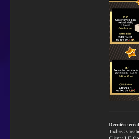
Dernière créa
Tâches : Créati
LE C
Client :