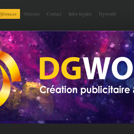
férences
Oeuvres
Contact
Infos légales
Dgworld